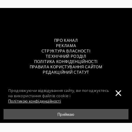
ПРО КАНАЛ
РЕКЛАМА
СТРУКТУРА ВЛАСНОСТІ
ТЕХНІЧНИЙ РОЗДІЛ
ПОЛІТИКА КОНФІДЕНЦІЙНОСТІ
ПРАВИЛА КОРИСТУВАННЯ САЙТОМ
РЕДАКЦІЙНИЙ СТАТУТ
×
ТОВАРИСТВО З ОБМЕЖЕНОЮ ВІДПОВІДАЛЬНІСТЮ
Продовжуючи відвідування сайту, ви погоджуєтесь
«ДІДЖИВАН»
на використання файлів cookie і
УКРАЇНА, 04080, М. КИЇВ, ВУЛ. КИРИЛІВСЬКА, 23
Політикою конфіденційності
ТЕЛЕФОН: +38 044 490 0101
unian.info@1plus1.tv
Приймаю
ІДЕНТИФІКАТОР МЕДІА – L10-00478, R10-01729