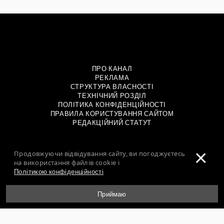
ПРО КАНАЛ
РЕКЛАМА
СТРУКТУРА ВЛАСНОСТІ
ТЕХНІЧНИЙ РОЗДІЛ
ПОЛІТИКА КОНФІДЕНЦІЙНОСТІ
ПРАВИЛА КОРИСТУВАННЯ САЙТОМ
РЕДАКЦІЙНИЙ СТАТУТ
×
ТОВАРИСТВО З ОБМЕЖЕНОЮ ВІДПОВІДАЛЬНІСТЮ
Продовжуючи відвідування сайту, ви погоджуєтесь
«ДІДЖИВАН»
на використання файлів cookie і
УКРАЇНА, 04080, М. КИЇВ, ВУЛ. КИРИЛІВСЬКА, 23
Політикою конфіденційності
ТЕЛЕФОН: +38 044 490 0101
unian.info@1plus1.tv
Приймаю
ІДЕНТИФІКАТОР МЕДІА – L10-00478, R10-01729