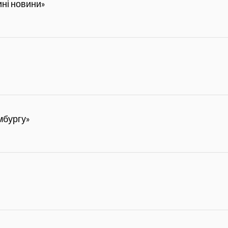
ні новини»
мбургу»