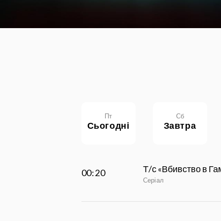
Пт
Сб
сьогодні
завтра
Т/с «Вбивство в Га
00:20
Серіал