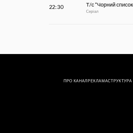
Т/с "Чорний список
22:30
Серіал
ПРО КАНАЛ
РЕКЛАМА
СТРУКТУРА