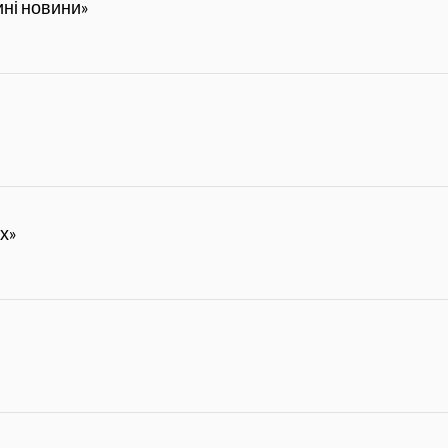
ні новини»
х»