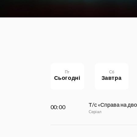
Пт
Сб
сьогодні
завтра
Т/с «Справа на дво
00:00
Серіал