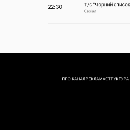
Т/с "Чорний список
22:30
Серіал
ПРО КАНАЛ
РЕКЛАМА
СТРУКТУРА